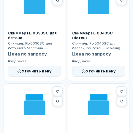
Скиммер FL-0030SC для
Скиммер FL-0040SC
бетона
(бетон)
Скиммер FL‑0030SC для
Скиммер FL‑0040SC для
бетонного бассейна —
бассейнов (бетонные чаши) —
надёжный элемент системы
надёжное устройство для
Цена по запросу
Цена по запросу
очистки воды. Забирает
забора поверхности во...
под заказ
под заказ
верх...
Уточнить цену
Уточнить цену