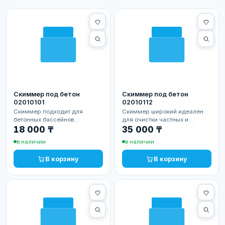
Скиммер под бетон
Скиммер под бетон
02010101
02010112
Скиммер подходит для
Скиммер широкий идеален
бетонных бассейнов.
для очистки частных и
Изготовлен из устойчивого
небольших общественных
18 000 ₸
35 000 ₸
ABS пластика, с пропускной
бассейнов. Изготовлен из в...
в наличии
в наличии
с...
В корзину
В корзину