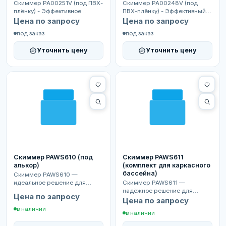
Скиммер PA00251V (под ПВХ-
Скиммер PA00248V (под
плёнку) - Эффективное
ПВХ-плёнку) - Эффективный
устройство для
скиммер для забора верхнего
Цена по запросу
Цена по запросу
поверхностного водозабора в
слоя воды в бассейн...
под заказ
под заказ
басс...
Уточнить цену
Уточнить цену
Скиммер PAWS610 (под
Скиммер PAWS611
алькор)
(комплект для каркасного
бассейна)
Скиммер PAWS610 —
идеальное решение для
Скиммер PAWS611 —
бассейнов с ПВХ-мембраной
надёжное решение для
Цена по запросу
Alkorplan, а также каркасных...
каркасных и ПВХ-бассейнов.
Цена по запросу
Эффективно собирает мусор
в наличии
в наличии
и п...