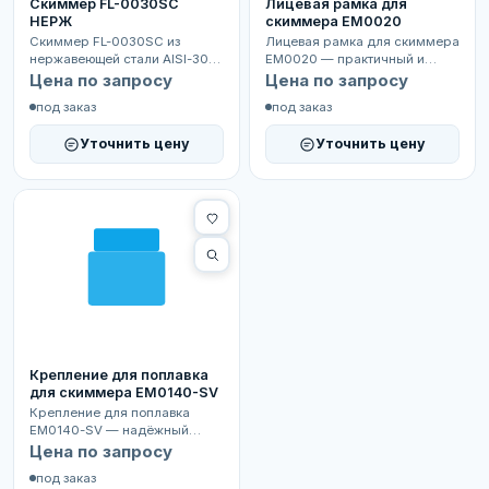
Скиммер FL-0030SC
Лицевая рамка для
НЕРЖ
скиммера EM0020
Скиммер FL-0030SC из
Лицевая рамка для скиммера
нержавеющей стали AISI-304
EM0020 — практичный и
предназначен для забора
эстетичный элемент для
Цена по запросу
Цена по запросу
верхнего слоя воды из б...
вашего бассейна. Обеспе...
под заказ
под заказ
Уточнить цену
Уточнить цену
Крепление для поплавка
для скиммера EM0140-SV
Крепление для поплавка
EM0140-SV — надёжный
элемент скиммера,
Цена по запросу
обеспечивающий правильное
под заказ
положен...