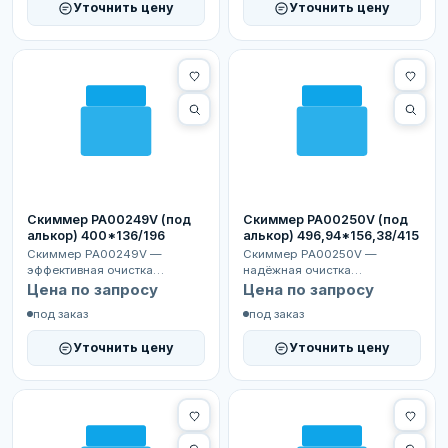
Уточнить цену
Уточнить цену
Скиммер PA00249V (под
Скиммер PA00250V (под
алькор) 400*136/196
алькор) 496,94*156,38/415
Скиммер PA00249V —
Скиммер PA00250V —
эффективная очистка
надёжная очистка
поверхности воды в
поверхности воды в
Цена по запросу
Цена по запросу
бассейнах с ПВХ-мембраной.
бассейнах с ПВХ-мембраной.
под заказ
под заказ
Удаляет ли...
Эффективно уд...
Уточнить цену
Уточнить цену