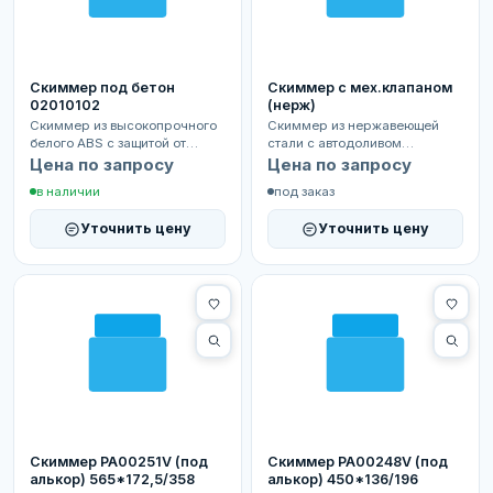
Скиммер под бетон
Скиммер с мех.клапаном
02010102
(нерж)
Скиммер из высокопрочного
Скиммер из нержавеющей
белого ABS с защитой от
стали с автодоливом
ультрафиолетового излучения.
-Надёжное устройство для
Цена по запросу
Цена по запросу
Деталь имеет хор...
очистки поверхности воды и...
в наличии
под заказ
Уточнить цену
Уточнить цену
Скиммер PA00251V (под
Скиммер PA00248V (под
алькор) 565*172,5/358
алькор) 450*136/196