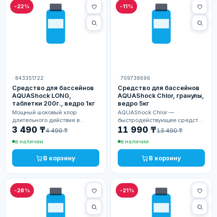
-22%
-11%
· 843351722
· 709738696
Средство для бассейнов
Средство для бассейнов
AQUAShock LONG,
AQUAShock Chlor, гранулы,
таблетки 200г., ведро 1кг
ведро 5кг
Мощный шоковый хлор
AQUAShock Chlor —
длительного действия в
быстродействующее средство
удобных таблетках для
в удобной гранулированной
3 490 ₸
11 990 ₸
4 490 ₸
13 490 ₸
быстрого восстановления
форме для надёжной
в наличии
в наличии
чистоты воды. Банка 1 кг
дезинфекции и борьбы с
обеспечивает длительную
водорослями. Ведро 5кг
В корзину
В корзину
обработку…
обеспечит…
-28%
-21%