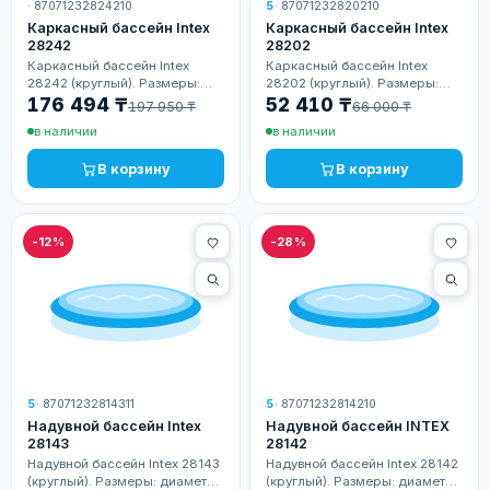
· 87071232824210
5
· 87071232820210
Каркасный бассейн Intex
Каркасный бассейн Intex
28242
28202
Каркасный бассейн Intex
Каркасный бассейн Intex
28242 (круглый). Размеры:
28202 (круглый). Размеры:
диаметр 457 см, высота 122
диаметр 305 см, высота 76
176 494 ₸
52 410 ₸
197 950 ₸
66 000 ₸
см, глубина воды 107 см.
см, глубина воды 66 см.
в наличии
в наличии
Объём воды: 16 805 л (~16.8
Объём воды: 4 485 л (~4.5
куб). В комплекте:…
куб). В комплекте:…
В корзину
В корзину
-12%
-28%
5
· 87071232814311
5
· 87071232814210
Надувной бассейн Intex
Надувной бассейн INTEX
28143
28142
Надувной бассейн Intex 28143
Надувной бассейн Intex 28142
(круглый). Размеры: диаметр
(круглый). Размеры: диаметр