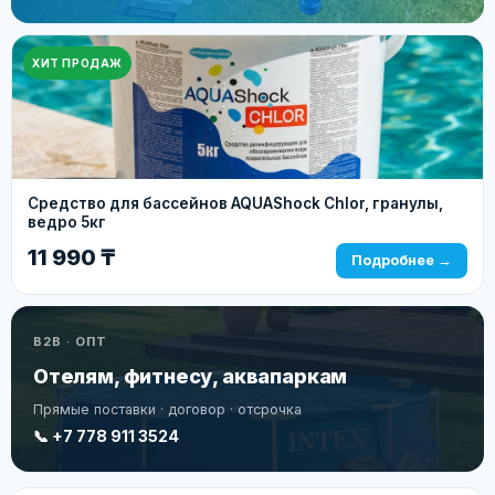
ХИТ ПРОДАЖ
Средство для бассейнов AQUAShock Chlor, гранулы,
ведро 5кг
11 990 ₸
Подробнее →
B2B · ОПТ
Отелям, фитнесу, аквапаркам
Прямые поставки · договор · отсрочка
📞 +7 778 911 3524