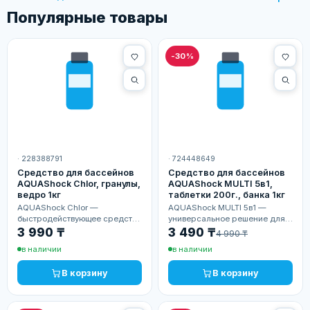
Популярные товары
-30%
· 228388791
· 724448649
Средство для бассейнов
Средство для бассейнов
AQUAShock Chlor, гранулы,
AQUAShock MULTI 5в1,
ведро 1кг
таблетки 200г., банка 1кг
AQUAShock Chlor —
AQUAShock MULTI 5в1 —
быстродействующее средство
универсальное решение для
для дезинфекции и
комплексной очистки воды.
3 990 ₸
3 490 ₸
4 990 ₸
обеззараживания воды.
Одна таблетка
в наличии
в наличии
Эффективно устраняет
дезинфицирует,
бактерии, водоросли и
стабилизирует и
В корзину
В корзину
восстанавливает…
предотвращает цветение,…