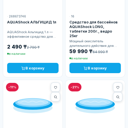
· 268673746
· 16
AQUAShock АЛЬГИЦИД 1л
Средство для бассейнов
AQUAShock LONG,
таблетки 200г., ведро
AQUAShock Альгицид 1 л —
25кг
эффективное средство для
предотвращения и удаления
Мощный окислитель
водорослей в бассей...
длительного действия для
2 490 ₸
2 790 ₸
эффективной дезинфекции и
59 990 ₸
64 990 ₸
в наличии
предотвращения цветения
в наличии
воды. Одна таблетка
обеспечивает надёжную
В корзину
В корзину
защиту от…
-11%
-21%