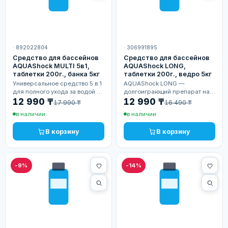
· 892022804
· 306991895
Средство для бассейнов
Средство для бассейнов
AQUAShock MULTI 5в1,
AQUAShock LONG,
таблетки 200г., банка 5кг
таблетки 200г., ведро 5кг
Универсальное средство 5 в 1
AQUAShock LONG —
для полного ухода за водой —
долгоиграющий препарат на
дезинфекция, коагуляция и
основе хлора в таблетках для
12 990 ₸
12 990 ₸
17 990 ₸
16 490 ₸
стабилизация в одном
глубокой дезинфекции и
в наличии
в наличии
препарате. Удобный формат
борьбы с водорослями.
таблеток идеален…
Экономичная фасовка 5 кг…
В корзину
В корзину
-9%
-14%