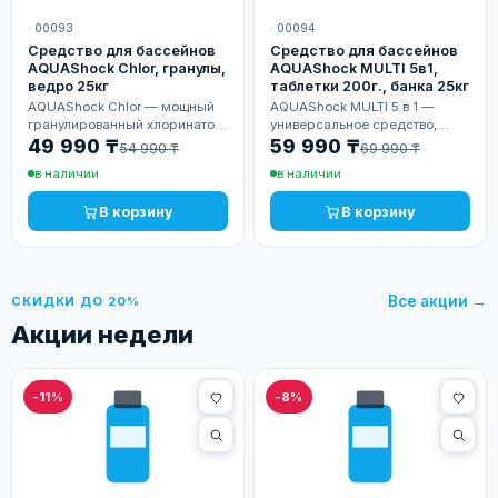
· 00093
· 00094
Средство для бассейнов
Средство для бассейнов
AQUAShock Chlor, гранулы,
AQUAShock MULTI 5в1,
ведро 25кг
таблетки 200г., банка 25кг
AQUAShock Chlor — мощный
AQUAShock MULTI 5 в 1 —
гранулированный хлоринатор
универсальное средство,
для быстрой дезинфекции и
которое одновременно
49 990 ₸
59 990 ₸
54 990 ₸
69 990 ₸
борьбы с водорослями.
дезинфицирует, осветляет
в наличии
в наличии
Ведро 25 кг обеспечит полный
воду и предотвращает
сезон чистоты вашего…
появление водорослей.
В корзину
В корзину
Экономичное…
Все акции →
СКИДКИ ДО 20%
Акции недели
-11%
-8%