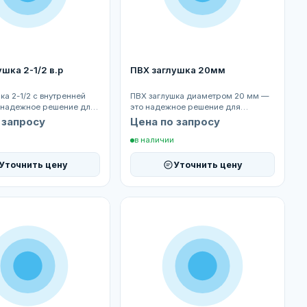
шка 2-1/2 в.р
ПВХ заглушка 20мм
ка 2-1/2 с внутренней
ПВХ заглушка диаметром 20 мм —
 надежное решение для
это надежное решение для
ого закрытия
герметичного закрытия
 запросу
Цена по запросу
...
трубопроводов и с...
в наличии
Уточнить цену
Уточнить цену