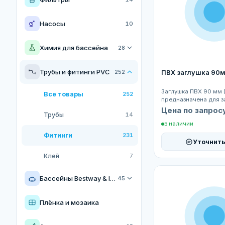
Насосы
10
Химия для бассейна
28
Все товары
28
Трубы и фитинги PVC
252
ПВХ заглушка 90
Хлор для бассейна
12
Заглушка ПВХ 90 мм 
Все товары
252
предназначена для з
трубы диаметром 90
Цена по запрос
Альгицид для бассейна
4
Трубы
14
Изготовлена...
в наличии
pH для бассейна
6
Фитинги
231
Уточнить
Прочая химия для бассейна
6
Клей
7
Бассейны Bestway & Intex
45
Все товары
45
Плёнка и мозаика
Каркасные бассейны Bestway&Intex
6