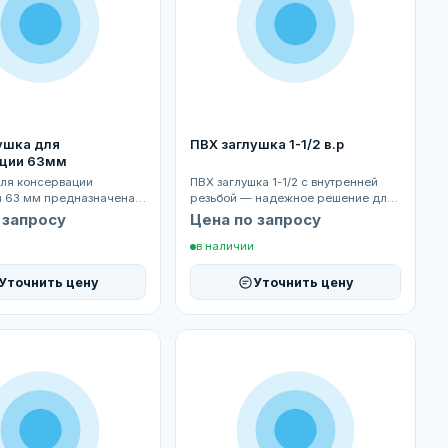
ушка для
ПВХ заглушка 1-1/2 в.р
ации 63мм
для консервации
ПВХ заглушка 1-1/2 с внутренней
 63 мм предназначена
резьбой — надежное решение для
тичного закрытия
герметичного закрытия
 запросу
Цена по запросу
дов...
трубопрово...
в наличии
Уточнить цену
Уточнить цену