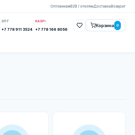
Оптовикам
B2B / отелям
Доставка
Возврат
ОПТ
KASPI
Корзина
0
+7 778 911 3524
+7 778 166 8056