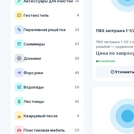
Аксессуары для очистки
25
Надувные матрасы
4
Геотекстиль
4
Надувные детские бассейны
15
Переливная решётка
22
ПВХ заглушка 1-1/2
Батут
2
ПВХ заглушка 1-1/2 с
Скиммеры
57
Аксессуары
18
резьбой — надежное
герметичного закрыт
Цена по запрос
трубопроводо...
Донники
20
в наличии
Уточнить
Форсунки
45
Водопады
10
Лестницы
41
Кварцевый песок
4
Пластиковая мебель
10