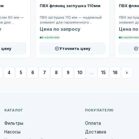
мм
ПВХ флянец заглушка 110мм
ПВХ флян
тром 90 мм —
ПВХ заглушка 110 мм — надежный
ПВХ заглу
ие для
элемент для герметичного
элемент д
ия
завершения трубопровода ПВХ
завершени
у
Цена по запросу
Цена по
заглушка ди...
заглушка ди
в наличии
в наличии
 цену
Уточнить цену
4
5
6
7
8
9
10
...
15
16
›
КАТАЛОГ
ПОКУПАТЕЛЮ
Фильтры
Оплата
Насосы
Доставка