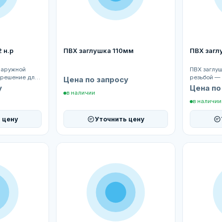
 н.р
ПВХ заглушка 110мм
ПВХ заглу
 наружной
ПВХ заглуш
 решение для
резьбой —
Цена по запросу
ия
герметичн
у
Цена по
в наличии
трубопрово
в наличии
 цену
Уточнить цену