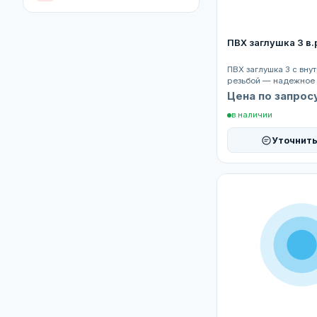
ПВХ заглушка 3 в.
ПВХ заглушка 3 с вну
резьбой — надежное
герметичного закрыт
Цена по запрос
трубопроводов...
в наличии
Уточнить