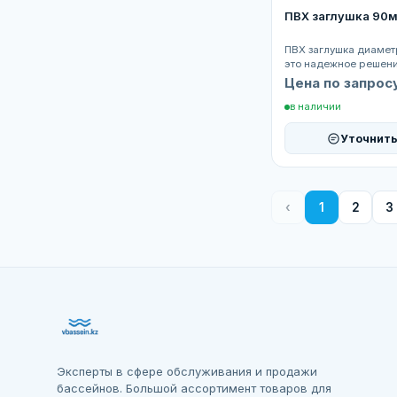
ПВХ заглушка 90
ПВХ заглушка диаме
это надежное решен
герметичного закрыт
Цена по запрос
трубопроводов и с...
в наличии
Уточнить
‹
1
2
3
Эксперты в сфере обслуживания и продажи
бассейнов. Большой ассортимент товаров для