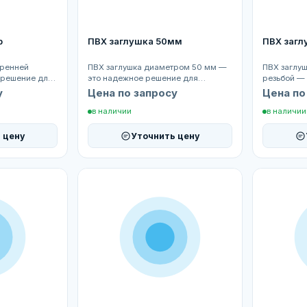
р
ПВХ заглушка 50мм
ПВХ заглу
тренней
ПВХ заглушка диаметром 50 мм —
ПВХ заглуш
 решение для
это надежное решение для
резьбой —
ия
герметичного закрытия
герметично
у
Цена по запросу
Цена по
трубопроводов и с...
в наличии
в наличии
 цену
Уточнить цену