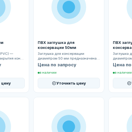
мм
ПВХ заглушка для
ПВХ загл
консервации 50мм
консерв
(PVC) —
Заглушка для консервации
Заглушка 
акрытия конца
диаметром 50 мм предназначена
диаметром
 мм.
для герметичного закрытия
для герме
у
Цена по запросу
Цена по
трубопроводов...
трубопрово
в наличии
в наличии
 цену
Уточнить цену