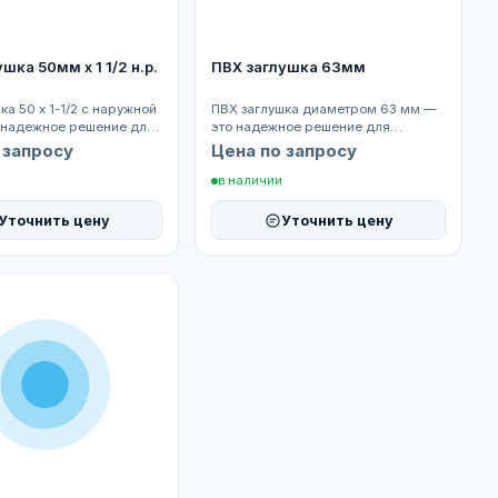
шка 50мм х 1 1/2 н.р.
ПВХ заглушка 63мм
ка 50 х 1-1/2 с наружной
ПВХ заглушка диаметром 63 мм —
 надежное решение для
это надежное решение для
го закрытия трубопр...
герметичного закрытия
 запросу
Цена по запросу
трубопроводов и с...
в наличии
Уточнить цену
Уточнить цену