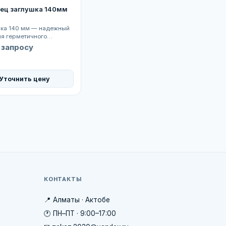
ец заглушка 140мм
шка 140 мм — надежный
ля герметичного
я трубопровода ПВХ
 запросу
...
Уточнить цену
КОНТАКТЫ
📍 Алматы · Актобе
🕐 ПН–ПТ · 9:00–17:00