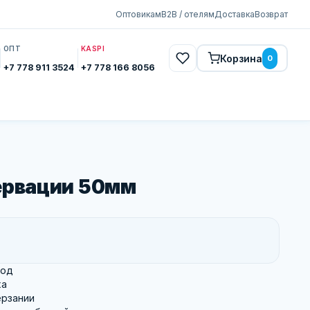
Оптовикам
B2B / отелям
Доставка
Возврат
ОПТ
KASPI
Корзина
0
+7 778 911 3524
+7 778 166 8056
ервации 50мм
иод
ха
ерзании