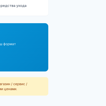
средства ухода
аш формат
азин / сервис /
ми ценами.