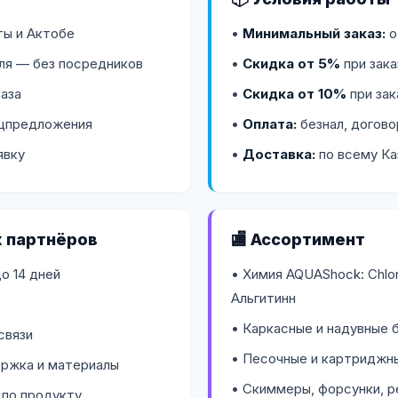
ты и Актобе
•
Минимальный заказ:
о
ля — без посредников
•
Скидка от 5%
при зака
аза
•
Скидка от 10%
при зак
ецпредложения
•
Оплата:
безнал, догово
явку
•
Доставка:
по всему Ка
х партнёров
🏬 Ассортимент
о 14 дней
• Химия AQUAShock: Chlor, 
Альгитинн
• Каркасные и надувные б
связи
• Песочные и картриджн
ржка и материалы
• Скиммеры, форсунки, р
 по продукту