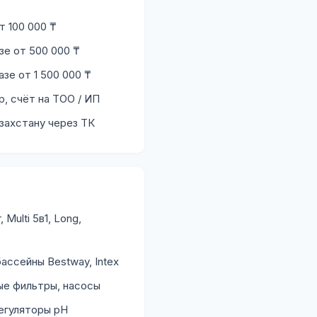
т 100 000 ₸
зе от 500 000 ₸
азе от 1 500 000 ₸
р, счёт на ТОО / ИП
захстану через ТК
Multi 5в1, Long,
ассейны Bestway, Intex
ые фильтры, насосы
егуляторы pH