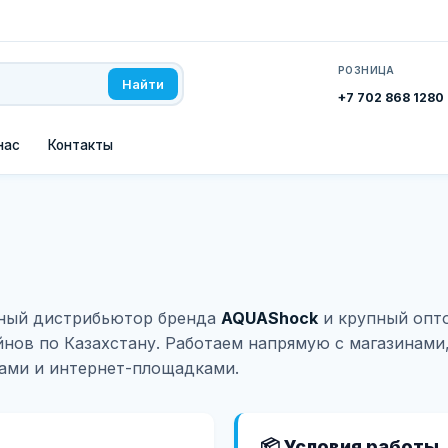
РОЗНИЦА
Найти
+7 702 868 1280
нас
Контакты
ный дистрибьютор бренда
AQUAShock
и крупный опт
йнов по Казахстану. Работаем напрямую с магазинами
ами и интернет-площадками.
📦 Условия работы