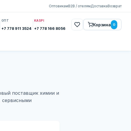
Оптовикам
B2B / отелям
Доставка
Возврат
ОПТ
KASPI
Корзина
0
+7 778 911 3524
+7 778 166 8056
овый поставщик химии и
, сервисными