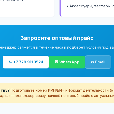
• Аксессуары, тестеры, 
Запросите оптовый прайс
енеджер свяжется в течение часа и подберёт условия под в
📞 +7 778 911 3524
💬 WhatsApp
✉ Email
ству?
Подготовьте номер ИИН/БИН и формат деятельности (маг
адка) — менеджер сразу пришлёт оптовый прайс с актуальны