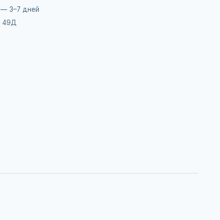
 — 3–7 дней
, 49Д