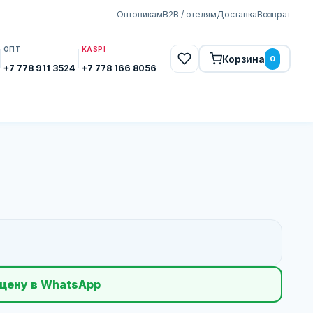
Оптовикам
B2B / отелям
Доставка
Возврат
ОПТ
KASPI
Корзина
0
+7 778 911 3524
+7 778 166 8056
цену в WhatsApp