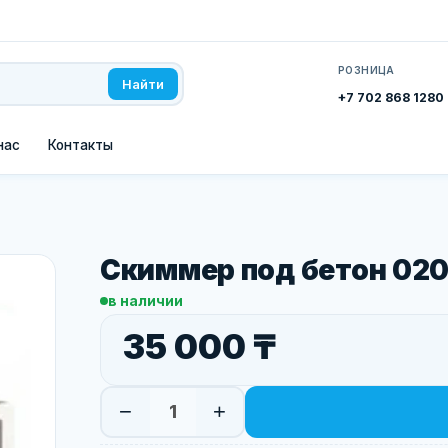
РОЗНИЦА
Найти
+7 702 868 1280
нас
Контакты
Скиммер под бетон 020
в наличии
35 000 ₸
−
+
1