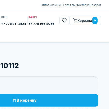
Оптовикам
B2B / отелям
Доставка
Возврат
ОПТ
KASPI
Корзина
0
+7 778 911 3524
+7 778 166 8056
10112
В корзину