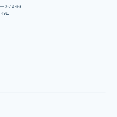
 — 3–7 дней
, 49Д