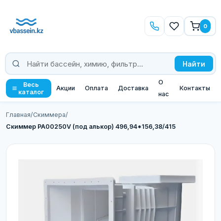
0
Найти
О
Весь
Акции
Оплата
Доставка
Контакты
каталог
нас
Главная
/
Скиммера
/
Скиммер PA00250V (под алькор) 496,94*156,38/415