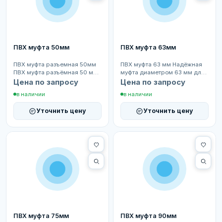
ПВХ муфта 50мм
ПВХ муфта 63мм
ПВХ муфта разъемная 50мм
ПВХ муфта 63 мм Надёжная
ПВХ муфта разъёмная 50 мм
муфта диаметром 63 мм для
— надёжное соединение труб
быстрого и герметичного
Цена по запросу
Цена по запросу
в бассейнах, водо...
соединения труб в си...
в наличии
в наличии
Уточнить цену
Уточнить цену
ПВХ муфта 75мм
ПВХ муфта 90мм