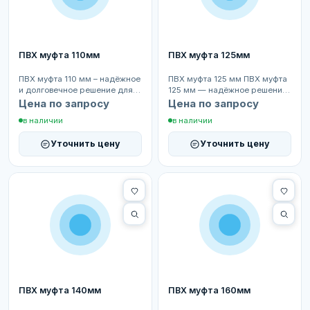
ПВХ муфта 110мм
ПВХ муфта 125мм
ПВХ муфта 110 мм – надёжное
ПВХ муфта 125 мм ПВХ муфта
и долговечное решение для
125 мм — надёжное решение
соединения труб одинакового
для соединения труб
Цена по запросу
Цена по запросу
диаметра в си...
одинакового диаметра в...
в наличии
в наличии
Уточнить цену
Уточнить цену
ПВХ муфта 140мм
ПВХ муфта 160мм