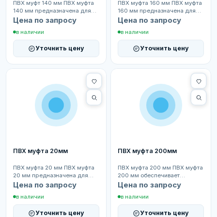
ПВХ муфт 140 мм ПВХ муфта
ПВХ муфта 160 мм ПВХ муфта
140 мм предназначена для
160 мм предназначена для
надёжного соединения труб
надёжного соединения труб
Цена по запросу
Цена по запросу
одинакового диамет...
одинакового диаме...
в наличии
в наличии
Уточнить цену
Уточнить цену
ПВХ муфта 20мм
ПВХ муфта 200мм
ПВХ муфта 20 мм ПВХ муфта
ПВХ муфта 200 мм ПВХ муфта
20 мм предназначена для
200 мм обеспечивает
надёжного соединения труб
надёжное соединение труб
Цена по запросу
Цена по запросу
одинакового диаметр...
одинакового диаметра в...
в наличии
в наличии
Уточнить цену
Уточнить цену