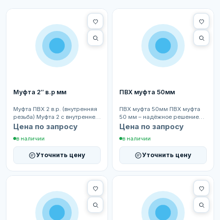
Муфта 2″ в.р мм
ПВХ муфта 50мм
Муфта ПВХ 2 в.р. (внутренняя
ПВХ муфта 50мм ПВХ муфта
резьба) Муфта 2 с внутренней
50 мм – надёжное решение
резьбой предназначена для
для соединения труб
Цена по запросу
Цена по запросу
надёжного с...
одинакового диаметра в си...
в наличии
в наличии
Уточнить цену
Уточнить цену