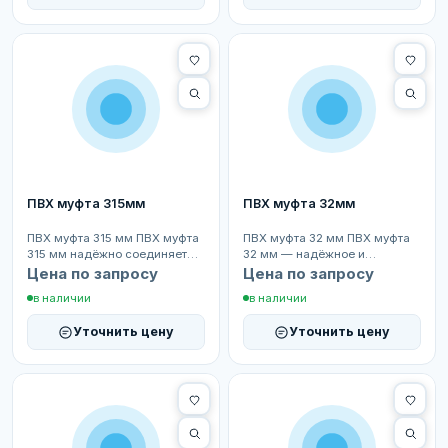
ПВХ муфта 315мм
ПВХ муфта 32мм
ПВХ муфта 315 мм ПВХ муфта
ПВХ муфта 32 мм ПВХ муфта
315 мм надёжно соединяет
32 мм — надёжное и
трубы одинакового диаметра
герметичное соединение
Цена по запросу
Цена по запросу
в системах бассе...
труб, легко устанавливается...
в наличии
в наличии
Уточнить цену
Уточнить цену