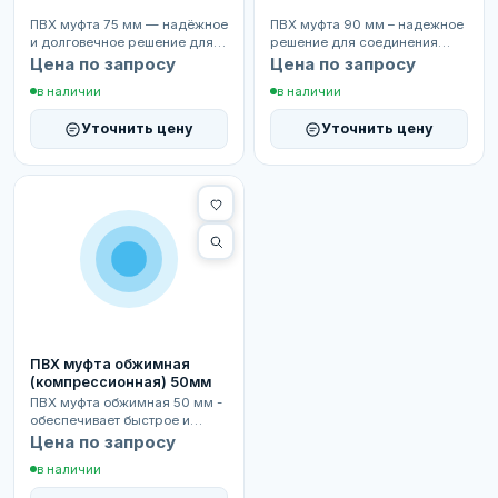
ПВХ муфта 75 мм — надёжное
ПВХ муфта 90 мм – надежное
и долговечное решение для
решение для соединения
соединения труб в бассейнах,
труб одинакового диаметра в
Цена по запросу
Цена по запросу
системах водо...
системах бассейно...
в наличии
в наличии
Уточнить цену
Уточнить цену
ПВХ муфта обжимная
(компрессионная) 50мм
ПВХ муфта обжимная 50 мм -
обеспечивает быстрое и
надёжное соединение труб
Цена по запросу
одинакового диаметра...
в наличии