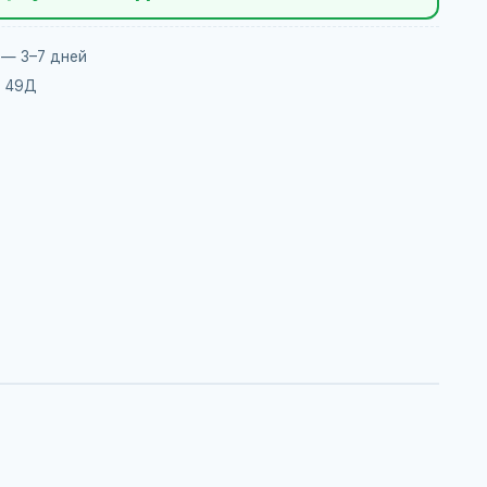
 — 3–7 дней
, 49Д