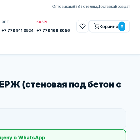
Оптовикам
B2B / отелям
Доставка
Возврат
ОПТ
KASPI
Корзина
0
+7 778 911 3524
+7 778 166 8056
ЕРЖ (стеновая под бетон с
цену в WhatsApp