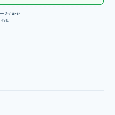
 — 3–7 дней
, 49Д