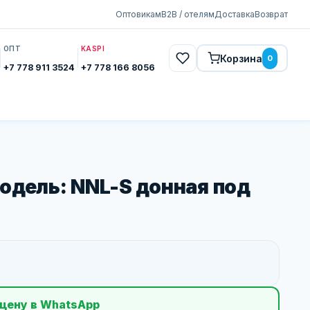
Оптовикам
B2B / отелям
Доставка
Возврат
ОПТ
KASPI
Корзина
0
+7 778 911 3524
+7 778 166 8056
одель: NNL-S донная под
цену в WhatsApp