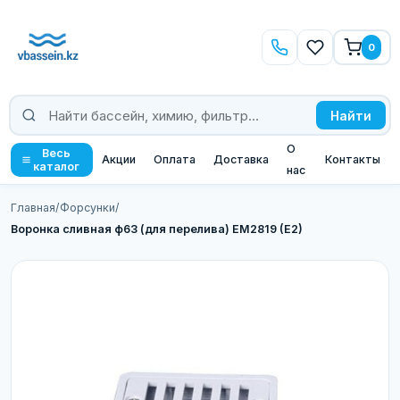
0
Найти
О
Весь
Акции
Оплата
Доставка
Контакты
каталог
нас
Главная
/
Форсунки
/
Воронка сливная ф63 (для перелива) EM2819 (E2)