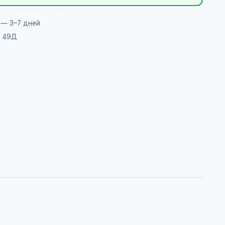
 — 3–7 дней
, 49Д