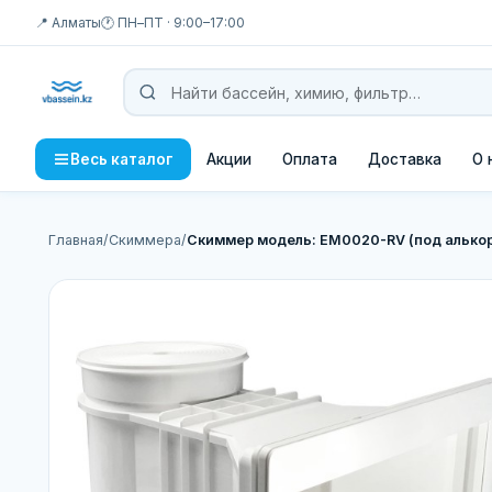
📍 Алматы
🕐 ПН–ПТ · 9:00–17:00
Акции
Оплата
Доставка
О 
Весь каталог
Главная
/
Скиммера
/
Скиммер модель: EM0020-RV (под алько