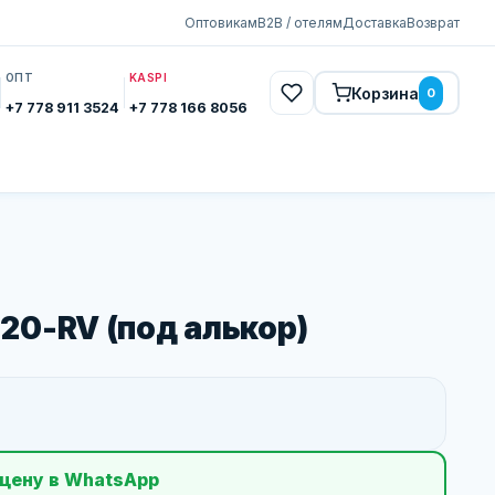
Оптовикам
B2B / отелям
Доставка
Возврат
ОПТ
KASPI
Корзина
0
+7 778 911 3524
+7 778 166 8056
0-RV (под алькор)
цену в WhatsApp