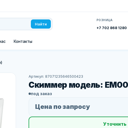
РОЗНИЦА
Найти
+7 702 868 1280
нас
Контакты
р)
Артикул: 87071235646500423
Скиммер модель: EM002
под заказ
Цена по запросу
Уточнить 