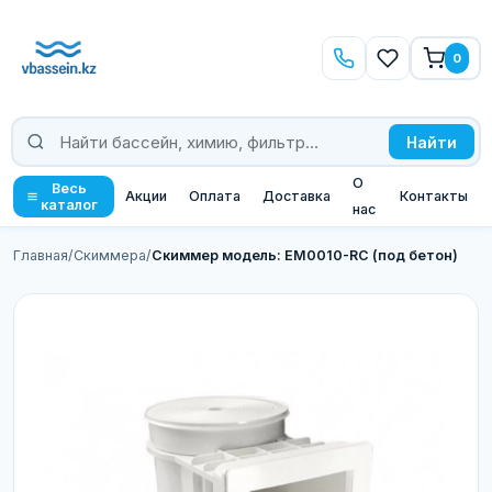
0
Найти
О
Весь
Акции
Оплата
Доставка
Контакты
каталог
нас
Главная
/
Скиммера
/
Скиммер модель: EM0010-RС (под бетон)