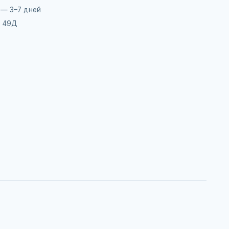
 — 3–7 дней
, 49Д