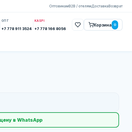
Оптовикам
B2B / отелям
Доставка
Возврат
ОПТ
KASPI
Корзина
0
+7 778 911 3524
+7 778 166 8056
цену в WhatsApp