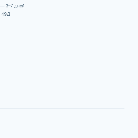
 — 3–7 дней
, 49Д