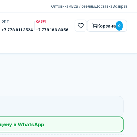
Оптовикам
B2B / отелям
Доставка
Возврат
ОПТ
KASPI
Корзина
0
+7 778 911 3524
+7 778 166 8056
цену в WhatsApp