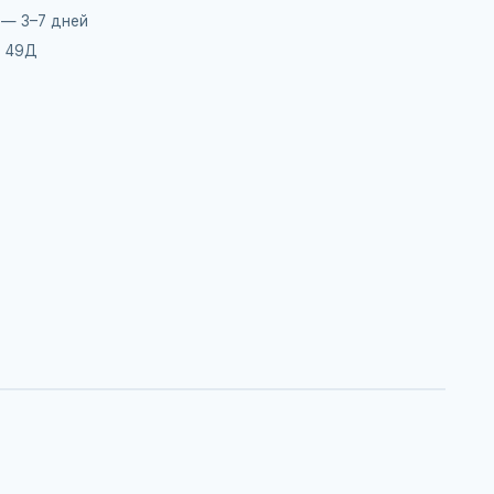
 — 3–7 дней
, 49Д