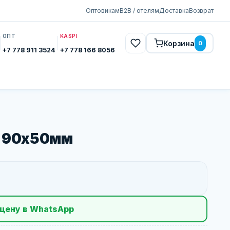
Оптовикам
B2B / отелям
Доставка
Возврат
ОПТ
KASPI
Корзина
0
+7 778 911 3524
+7 778 166 8056
й 90х50мм
цену в WhatsApp