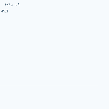
 — 3–7 дней
, 49Д