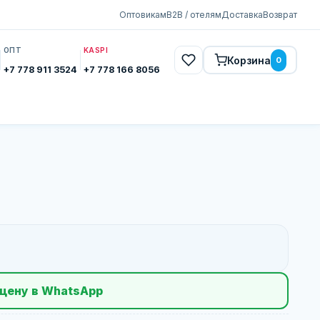
Оптовикам
B2B / отелям
Доставка
Возврат
ОПТ
KASPI
Корзина
0
+7 778 911 3524
+7 778 166 8056
цену в WhatsApp