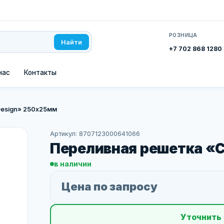
РОЗНИЦА
Найти
+7 702 868 1280
нас
Контакты
Design» 250х25мм
Артикул: 8707123000641066
Переливная решетка «C
в наличии
Цена по запросу
Уточнить 