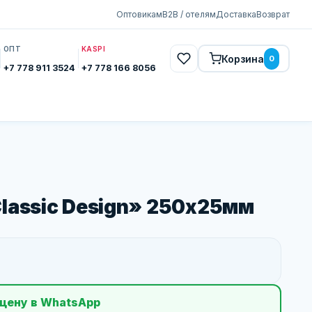
Оптовикам
B2B / отелям
Доставка
Возврат
ОПТ
KASPI
Корзина
0
+7 778 911 3524
+7 778 166 8056
lassic Design» 250х25мм
цену в WhatsApp