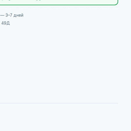
 — 3–7 дней
, 49Д