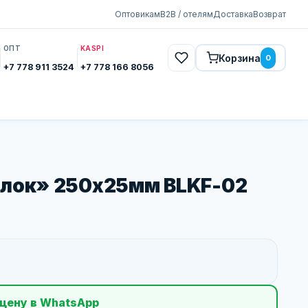
Оптовикам
B2B / отелям
Доставка
Возврат
ОПТ
KASPI
Корзина
0
+7 778 911 3524
+7 778 166 8056
блок» 250х25мм BLKF-02
цену в WhatsApp