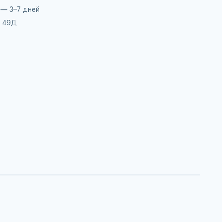
 — 3–7 дней
, 49Д