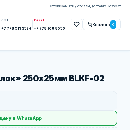
Оптовикам
B2B / отелям
Доставка
Возврат
ОПТ
KASPI
Корзина
0
+7 778 911 3524
+7 778 166 8056
блок» 250х25мм BLKF-02
цену в WhatsApp