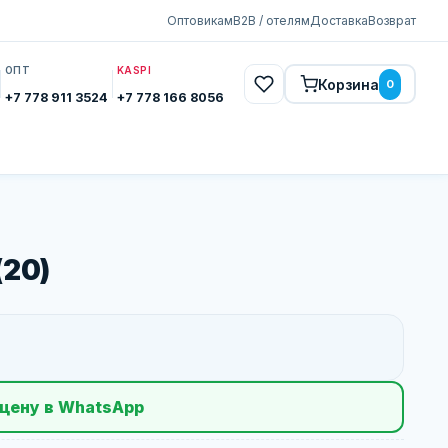
Оптовикам
B2B / отелям
Доставка
Возврат
ОПТ
KASPI
Корзина
0
+7 778 911 3524
+7 778 166 8056
(20)
цену в WhatsApp