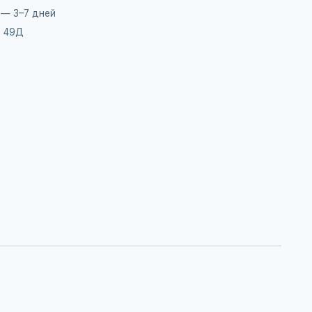
 — 3–7 дней
, 49Д