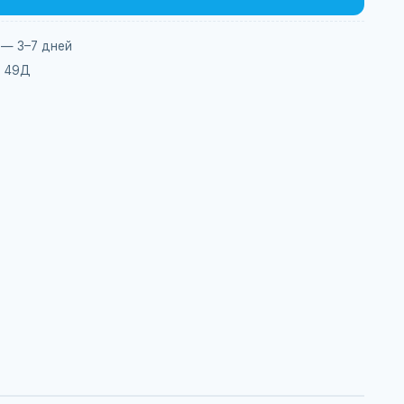
 — 3–7 дней
, 49Д