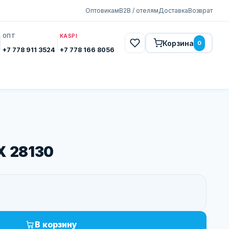
Оптовикам
B2B / отелям
Доставка
Возврат
ОПТ
KASPI
Корзина
0
+7 778 911 3524
+7 778 166 8056
X 28130
В корзину