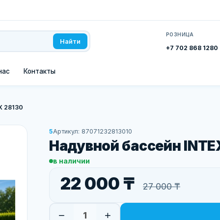
РОЗНИЦА
Найти
+7 702 868 1280
нас
Контакты
X 28130
5
Артикул: 87071232813010
Надувной бассейн INTE
в наличии
22 000 ₸
27 000 ₸
−
+
1