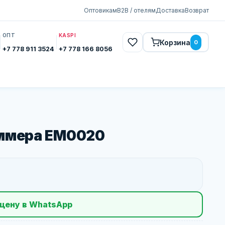
Оптовикам
B2B / отелям
Доставка
Возврат
ОПТ
KASPI
Корзина
0
+7 778 911 3524
+7 778 166 8056
иммера EM0020
цену в WhatsApp