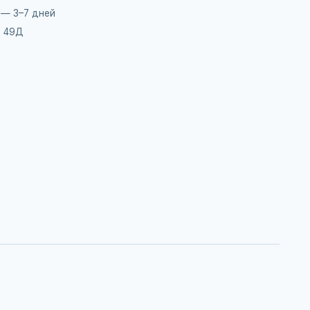
 — 3–7 дней
, 49Д