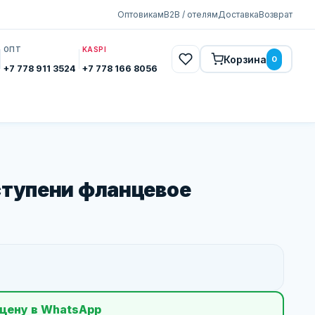
Оптовикам
B2B / отелям
Доставка
Возврат
ОПТ
KASPI
Корзина
0
+7 778 911 3524
+7 778 166 8056
ступени фланцевое
цену в WhatsApp