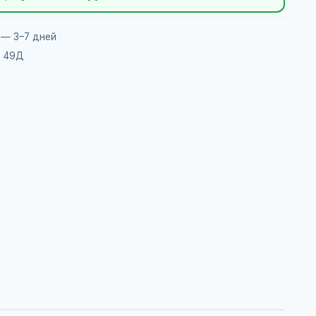
 — 3–7 дней
, 49Д