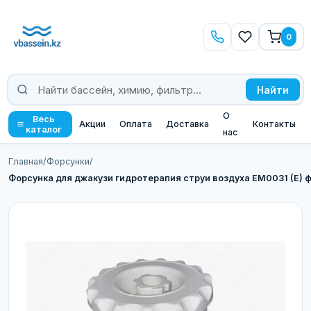
0
Найти
О
Весь
Акции
Оплата
Доставка
Контакты
каталог
нас
Главная
/
Форсунки
/
Форсунка для джакузи гидротерапия струи воздуха EM0031 (E) 