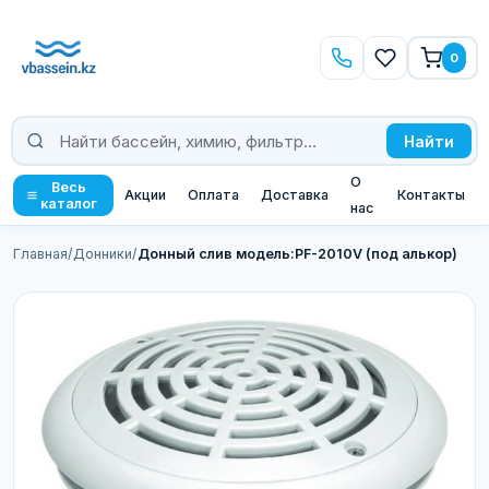
0
Найти
О
Весь
Акции
Оплата
Доставка
Контакты
каталог
нас
Главная
/
Донники
/
Донный слив модель:PF-2010V (под алькор)